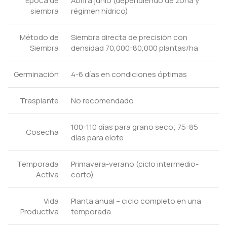
Época de
Abril a junio (dependiendo de zona y
siembra
régimen hídrico)
Método de
Siembra directa de precisión con
Siembra
densidad 70,000-80,000 plantas/ha
Germinación
4-6 días en condiciones óptimas
Trasplante
No recomendado
100-110 días para grano seco; 75-85
Cosecha
días para elote
Temporada
Primavera-verano (ciclo intermedio-
Activa
corto)
Vida
Planta anual – ciclo completo en una
Productiva
temporada