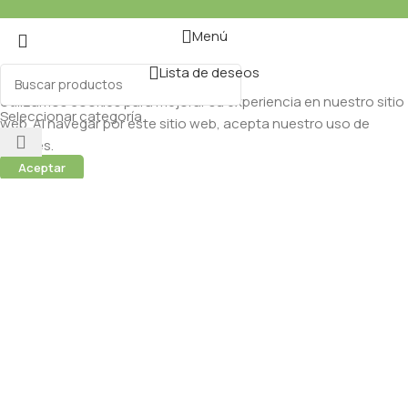
Menú
Lista de deseos
Utilizamos cookies para mejorar su experiencia en nuestro sitio
Seleccionar categoría
web. Al navegar por este sitio web, acepta nuestro uso de
cookies.
Aceptar