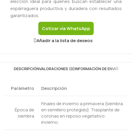
elección ideal para quienes buscan establecer una
espárraguera productiva y duradera con resultados
garantizados.
Cotizar vía WhatsApp
Añadir a la lista de deseos
DESCRIPCIÓN
VALORACIONES (0)
INFORMACIÓN DE ENVIÓ
Parámetro
Descripción
Finales de invierno a primavera (siembra
Época de
en semillero protegido). Trasplante de
siembra
coronas en reposo vegetativo:
invierno.