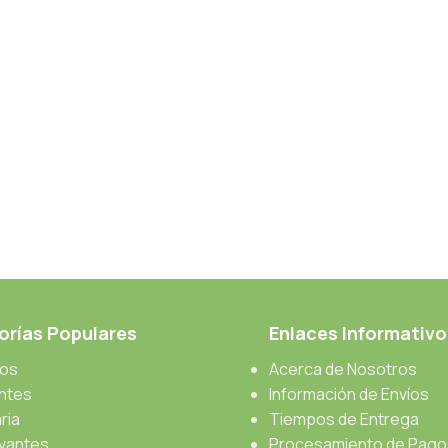
rías Populares
Enlaces Informativo
cos
Acerca de Nosotros
antes
Información de Envíos
ria
Tiempos de Entrega
vantes
Procesamiento de Pago