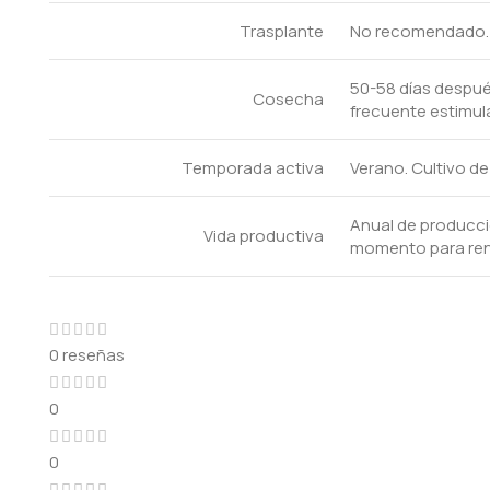
Trasplante
No recomendado. La
50-58 días despué
Cosecha
frecuente estimul
Temporada activa
Verano. Cultivo d
Anual de producci
Vida productiva
momento para reno
0 reseñas
0
0