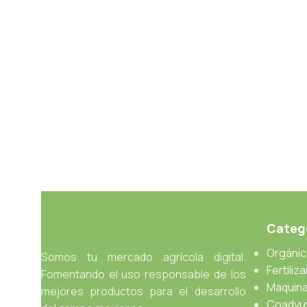
Catego
Orgáni
Somos tu mercado agrícola digital.
Fertiliz
Fomentando el uso responsable de los
Maquina
mejores productos para el desarrollo
Coadyu