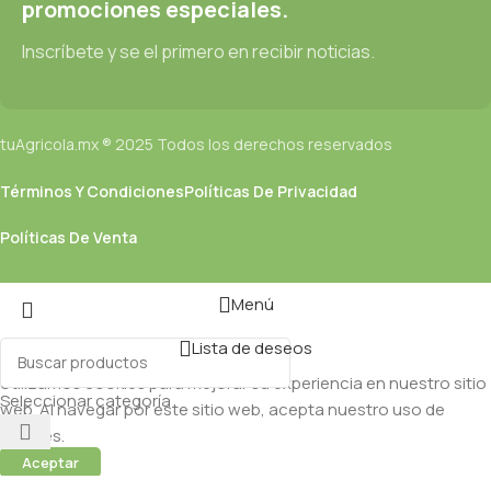
promociones especiales.
Inscríbete y se el primero en recibir noticias.
tuAgricola.mx ® 2025 Todos los derechos reservados
Términos Y Condiciones
Políticas De Privacidad
Políticas De Venta
Menú
Lista de deseos
Utilizamos cookies para mejorar su experiencia en nuestro sitio
Seleccionar categoría
web. Al navegar por este sitio web, acepta nuestro uso de
cookies.
Aceptar