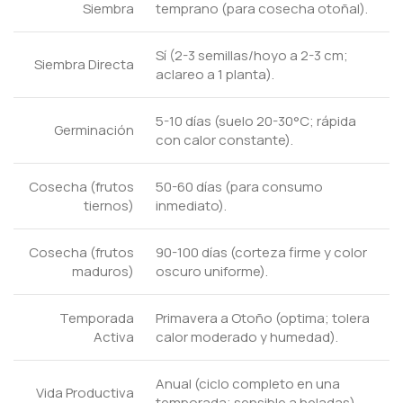
Siembra
temprano (para cosecha otoñal).
Sí (2-3 semillas/hoyo a 2-3 cm;
Siembra Directa
aclareo a 1 planta).
5-10 días (suelo 20-30°C; rápida
Germinación
con calor constante).
Cosecha (frutos
50-60 días (para consumo
tiernos)
inmediato).
Cosecha (frutos
90-100 días (corteza firme y color
maduros)
oscuro uniforme).
Temporada
Primavera a Otoño (optima; tolera
Activa
calor moderado y humedad).
Anual (ciclo completo en una
Vida Productiva
temporada; sensible a heladas).